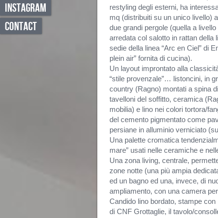
INSTAGRAM
restyling degli esterni, ha interes
mq (distribuiti su un unico livello)
CONTACT
due grandi pergole (quella a livell
arredata col salotto in rattan dell
sedie della linea “Arc en Ciel” di
plein air” fornita di cucina).
Un layout improntato alla classici
“stile provenzale”… listoncini, in gr
country (Ragno) montati a spina d
tavelloni del soffitto, ceramica (R
mobilia) e lino nei colori tortora/fa
del cemento pigmentato come pavi
persiane in alluminio verniciato (
Una palette cromatica tendenzialme
mare” usati nelle ceramiche e nelle
Una zona living, centrale, permett
zone notte (una più ampia dedicat
ed un bagno ed una, invece, di nu
ampliamento, con una camera per i 
Candido lino bordato, stampe con 
di CNF Grottaglie, il tavolo/consoll