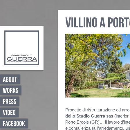
ABOUT
WORKS
PRESS
Progetto di ristrutturazione ed ar
VIDEO
dello Studio Guerra sas (
interio
Porto Ercole (GR)… il lavoro d’inte
FACEBOOK
e consulenza sull’arredamento, uni