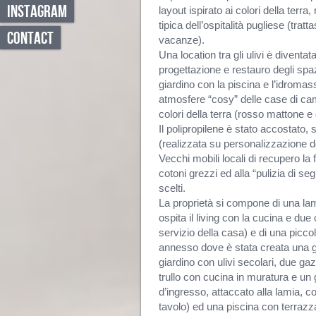
INSTAGRAM
layout ispirato ai colori della terra,
tipica dell’ospitalità pugliese (tra
CONTACT
vacanze).
Una location tra gli ulivi è diventa
progettazione e restauro degli spazi
giardino con la piscina e l’idromas
atmosfere “cosy” delle case di ca
colori della terra (rosso mattone e
Il polipropilene è stato accostato,
(realizzata su personalizzazione d
Vecchi mobili locali di recupero la
cotoni grezzi ed alla “pulizia di seg
scelti.
La proprietà si compone di una lam
ospita il living con la cucina e due
servizio della casa) e di una piccol
annesso dove è stata creata una g
giardino con ulivi secolari, due gaz
trullo con cucina in muratura e un g
d’ingresso, attaccato alla lamia, 
tavolo) ed una piscina con terrazza 